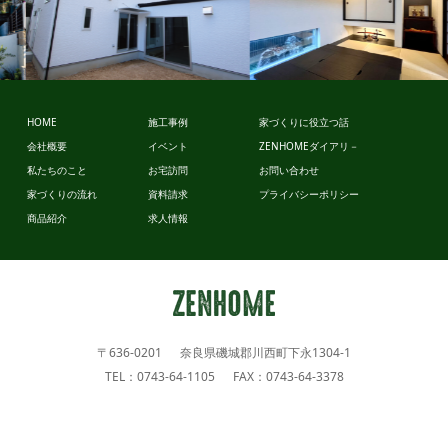
ビュッフェ
スタイル
ビュッフェ
HOME
施工事例
家づくりに役立つ話
スタイル
会社概要
イベント
ZENHOMEダイアリ－
私たちのこと
お宅訪問
お問い合わせ
家づくりの流れ
資料請求
プライバシーポリシー
商品紹介
求人情報
〒636-0201 奈良県磯城郡川西町下永1304-1
TEL：0743-64-1105 FAX：0743-64-3378