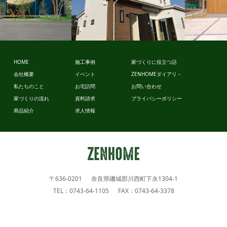
スタイルデ
ザイン
HOME
施工事例
家づくりに役立つ話
ビュッフェ
会社概要
イベント
ZENHOMEダイアリ－
スタイル
私たちのこと
お宅訪問
お問い合わせ
家づくりの流れ
資料請求
プライバシーポリシー
商品紹介
求人情報
〒636-0201 奈良県磯城郡川西町下永1304-1
TEL：0743-64-1105 FAX：0743-64-3378