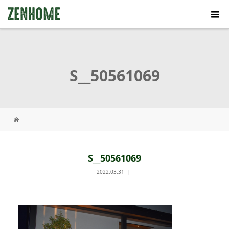
S__50561069
S__50561069
2022.03.31