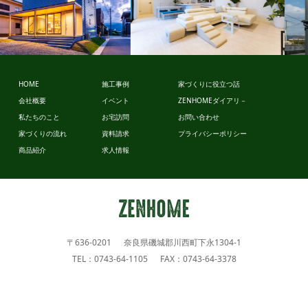
スタイルデ
ザイン
HOME
施工事例
家づくりに役立つ話
会社概要
イベント
ZENHOMEダイアリ－
ビュッフェ
私たちのこと
お宅訪問
お問い合わせ
スタイル
家づくりの流れ
資料請求
プライバシーポリシー
商品紹介
求人情報
〒636-0201 奈良県磯城郡川西町下永1304-1
TEL：0743-64-1105 FAX：0743-64-3378