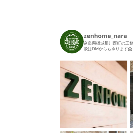
zenhome_nara
奈良県磯城郡川西町の工
談はDMからも承ります📩