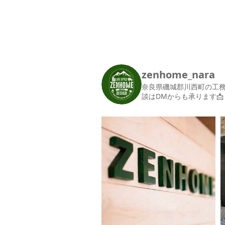
zenhome_nara
奈良県磯城郡川西町の工
談はDMからも承ります📩