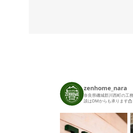
zenhome_nara
奈良県磯城郡川西町の工
談はDMからも承ります📩