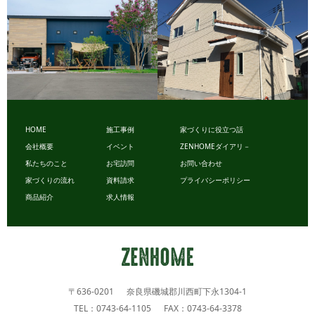
HOME
施工事例
家づくりに役立つ話
会社概要
イベント
ZENHOMEダイアリ－
ビュッフ
ビュッフ
私たちのこと
お宅訪問
お問い合わせ
ェスタイル
ェスタイル
家づくりの流れ
資料請求
プライバシーポリシー
商品紹介
求人情報
〒636-0201 奈良県磯城郡川西町下永1304-1
TEL：0743-64-1105 FAX：0743-64-3378