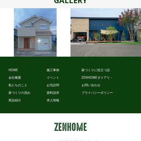
GALLERY
スタイルデ
ザイン
HOME
施工事例
家づくりに役立つ話
会社概要
イベント
ZENHOMEダイアリ－
ビュッフェ
私たちのこと
お宅訪問
お問い合わせ
スタイル
家づくりの流れ
資料請求
プライバシーポリシー
商品紹介
求人情報