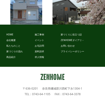
HOME
施工事例
家づくりに役立つ話
会社概要
イベント
ZENHOMEダイアリ－
ビュッフェ
ビュッフェ
私たちのこと
お宅訪問
お問い合わせ
スタイル
スタイル
家づくりの流れ
資料請求
プライバシーポリシー
商品紹介
求人情報
〒636-0201 奈良県磯城郡川西町下永1304-1
TEL：0743-64-1105 FAX：0743-64-3378