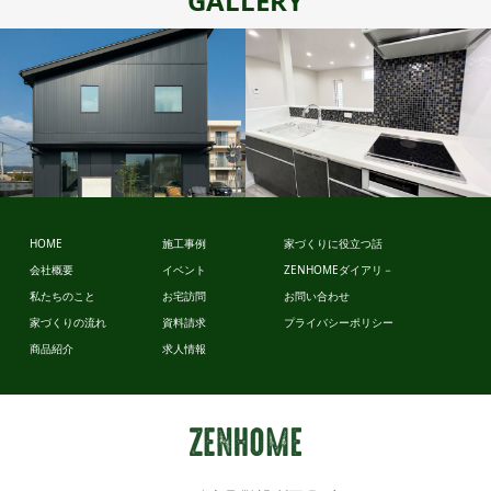
GALLERY
スタイルデ
ビュッフェ
ザイン
スタイル
HOME
施工事例
家づくりに役立つ話
会社概要
イベント
ZENHOMEダイアリ－
私たちのこと
お宅訪問
お問い合わせ
家づくりの流れ
資料請求
プライバシーポリシー
商品紹介
求人情報