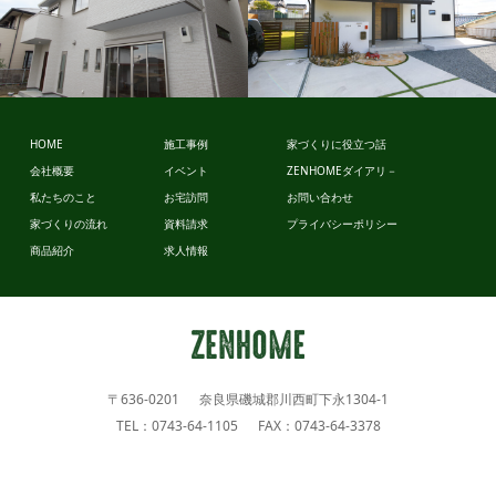
ビュッフェ
ビュッフェ
HOME
施工事例
家づくりに役立つ話
スタイル
スタイル
会社概要
イベント
ZENHOMEダイアリ－
私たちのこと
お宅訪問
お問い合わせ
家づくりの流れ
資料請求
プライバシーポリシー
商品紹介
求人情報
〒636-0201 奈良県磯城郡川西町下永1304-1
TEL：0743-64-1105 FAX：0743-64-3378