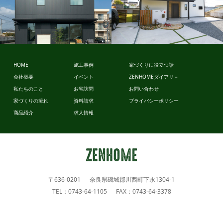
スタイルデ
ザイン
ビュッフェ
HOME
施工事例
家づくりに役立つ話
スタイル
会社概要
イベント
ZENHOMEダイアリ－
私たちのこと
お宅訪問
お問い合わせ
家づくりの流れ
資料請求
プライバシーポリシー
商品紹介
求人情報
〒636-0201 奈良県磯城郡川西町下永1304-1
TEL：0743-64-1105 FAX：0743-64-3378