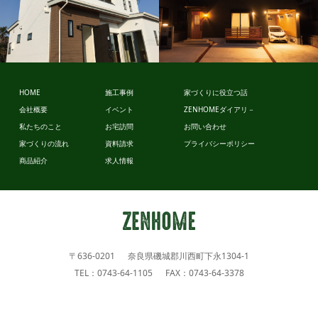
ビュッフェ
スタイル
HOME
施工事例
家づくりに役立つ話
ビュッフェ
会社概要
イベント
ZENHOMEダイアリ－
スタイル
私たちのこと
お宅訪問
お問い合わせ
家づくりの流れ
資料請求
プライバシーポリシー
商品紹介
求人情報
〒636-0201 奈良県磯城郡川西町下永1304-1
TEL：0743-64-1105 FAX：0743-64-3378