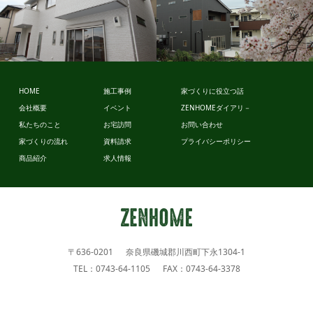
ビュッフェ
HOME
施工事例
家づくりに役立つ話
スタイル
会社概要
イベント
ZENHOMEダイアリ－
ビュッフェ
私たちのこと
お宅訪問
お問い合わせ
スタイル
家づくりの流れ
資料請求
プライバシーポリシー
商品紹介
求人情報
〒636-0201 奈良県磯城郡川西町下永1304-1
TEL：0743-64-1105 FAX：0743-64-3378