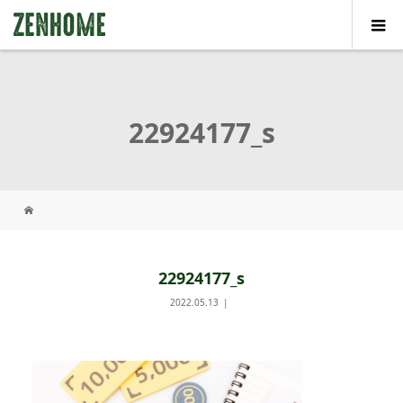
22924177_s
22924177_s
2022.05.13