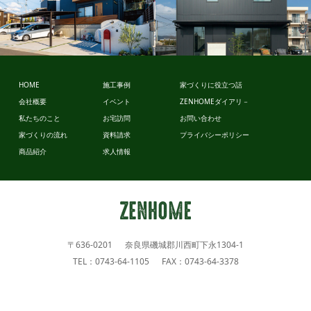
スタイルデ
ザイン
ザイ
ビュッフェ
HOME
施工事例
家づくりに役立つ話
イル
会社概要
イベント
ZENHOMEダイアリ－
私たちのこと
お宅訪問
お問い合わせ
家づくりの流れ
資料請求
プライバシーポリシー
商品紹介
求人情報
〒636-0201 奈良県磯城郡川西町下永1304-1
TEL：0743-64-1105 FAX：0743-64-3378