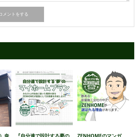
日）奈
『自分達で設計する夢の
ZENHOMEのマンガ