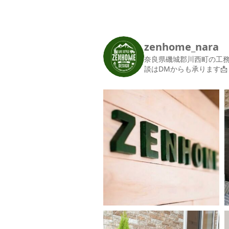
zenhome_nara
奈良県磯城郡川西町の工
談はDMからも承ります📩