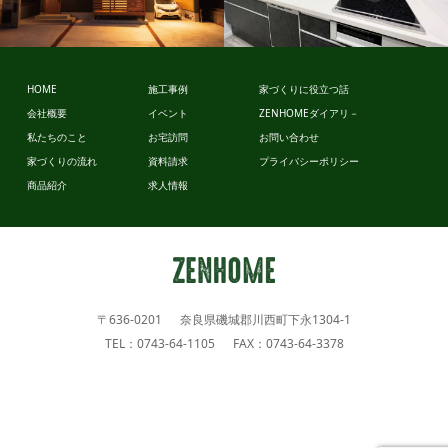
ビュッフェ
スタイル
ビュッフェ
スタイル
HOME
施工事例
家づくりに役立つ話
会社概要
イベント
ZENHOMEダイアリ－
私たちのこと
お宅訪問
お問い合わせ
家づくりの流れ
資料請求
プライバシーポリシー
商品紹介
求人情報
〒636-0201 奈良県磯城郡川西町下永1304-1
TEL：0743-64-1105 FAX：0743-64-3378