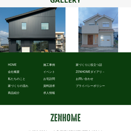
スタイルデ
ザイン
HOME
施工事例
家づくりに役立つ話
会社概要
イベント
ZENHOMEダイアリ－
ビュッフェ
私たちのこと
お宅訪問
お問い合わせ
スタイル
家づくりの流れ
資料請求
プライバシーポリシー
商品紹介
求人情報