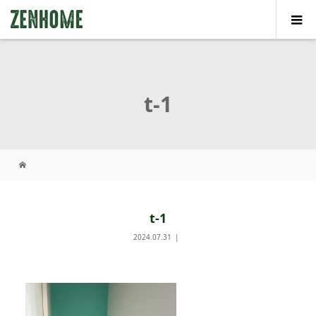
t-1
t-1
2024.07.31