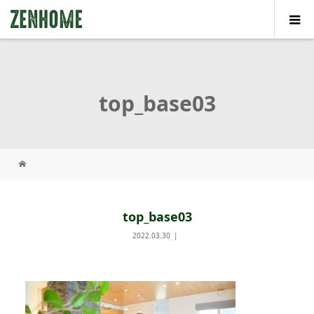
top_base03
top_base03
2022.03.30