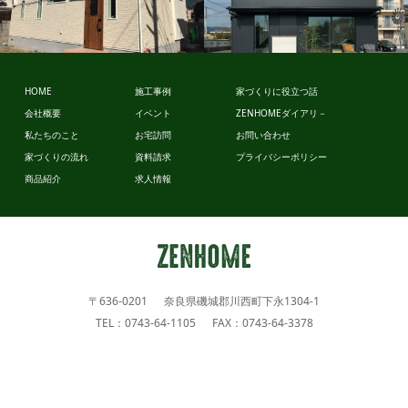
スタイルデ
ザイン
HOME
施工事例
家づくりに役立つ話
ビュッフェ
会社概要
イベント
ZENHOMEダイアリ－
スタイル
私たちのこと
お宅訪問
お問い合わせ
家づくりの流れ
資料請求
プライバシーポリシー
商品紹介
求人情報
〒636-0201 奈良県磯城郡川西町下永1304-1
TEL：0743-64-1105 FAX：0743-64-3378