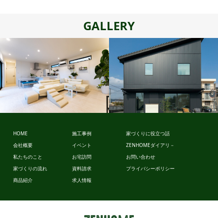
GALLERY
スタイルデ
ザイン
HOME
施工事例
家づくりに役立つ話
会社概要
イベント
ZENHOMEダイアリ－
ビュッフェ
私たちのこと
お宅訪問
お問い合わせ
スタイル
家づくりの流れ
資料請求
プライバシーポリシー
商品紹介
求人情報