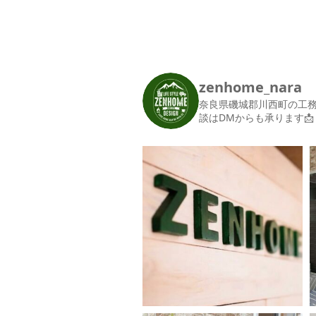
zenhome_nara
奈良県磯城郡川西町の工
談はDMからも承ります📩